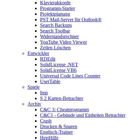
Klavierakkorde
Programm-Starter
Projektplanung
PST Mail-Server für Outlook®
Search Backups
Search Toolbar
Widerstandsrechner
YouTube Video Viewer
Zeilen Löschen
Entwickler
RDEdit
SolidLicense .NET
SolidLicense VB6
Universal Code Lines Counter
UserTable
Spiele
Imp
S 2 Karten-Betrachter
Archiv
C&C 3: Cheatprogramm
C&C1 - Gebäude und Einheiten Betrachter
Crash
Drucken & Sparen
Englisch-Trainer
HepHilfe