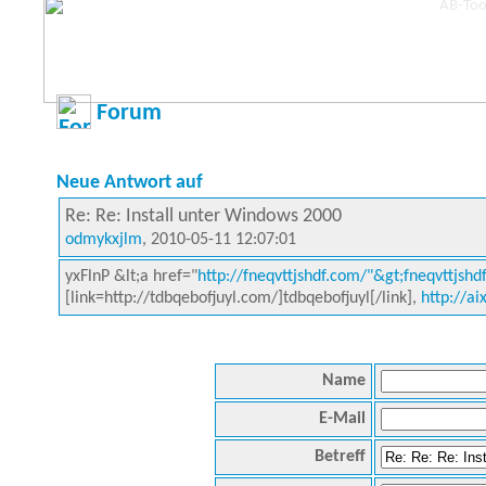
Forum
Neue Antwort auf
Re: Re: Install unter Windows 2000
odmykxjlm
, 2010-05-11 12:07:01
yxFlnP &lt;a href="
http://fneqvttjshdf.com/"&gt;fneqvttjshdf
[link=http://tdbqebofjuyl.com/]tdbqebofjuyl[/link],
http://ai
Name
E-Mail
Betreff