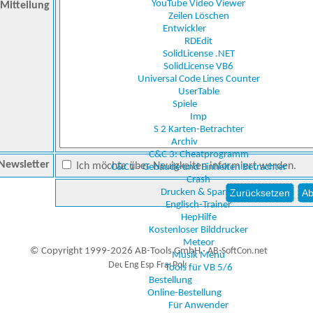
YouTube Video Viewer
Mitteilung
Zeilen Löschen
Entwickler
RDEdit
SolidLicense .NET
SolidLicense VB6
Universal Code Lines Counter
UserTable
Spiele
Imp
S 2 Karten-Betrachter
Archiv
C&C 3: Cheatprogramm
Newsletter
Ich möchte über Neuigkeiten informiert werden.
C&C1 - Gebäude und Einheiten Betrachter
Crash
Drucken & Sparen
Englisch-Trainer
HepHilfe
Kostenloser Bilddrucker
Meteor
© Copyright 1999-2026 AB-Tools GmbH ·
AB-SoftCon.net
Musik Menü
Tools für VB 5/6
Bestellung
Online-Bestellung
2
Auxiliary supplies
Für Anwender