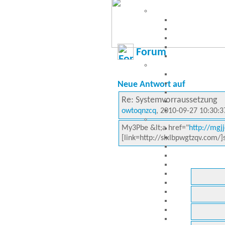
Forum
Neue Antwort auf
Re: Systemvorraussetzung
owtoqnzcq
, 2010-09-27 10:30:3
My3Pbe &lt;a href="
http://mgj
[link=http://slxlbpwgtzqv.com/]