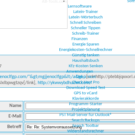
Sof
Lernsoftware
Latein-Trainer
Latein-Wörterbuch
Schnell Schreiben
Schneller Tippen
Schreib-Trainer
Finanzen
Energie Sparen
Energiekosten-Schnellrechner
Günstig tanken
Haushaltsbuch
Kfz-Kosten Senken
7
Anwendungen
jenoclfgp.com/"&gt;mgjjenoclfgp&lt;/a&gt;,
[url=http://ptebbjqxxorl.
Check Host
Check Host Pro
slxlbpwgtzqv[/link],
http://ykwwybdhudwr.com/
Download Speed Test
GPS to vCard
Klavierakkorde
Programm-Starter
Name
Projektplanung
PST Mail-Server für Outlook®
E-Mail
Search Backups
Search Toolbar
Betreff
Widerstandsrechner