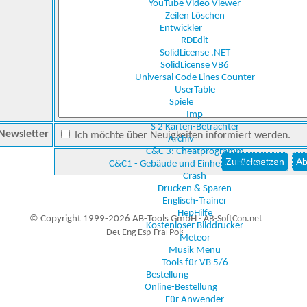
YouTube Video Viewer
Zeilen Löschen
Entwickler
RDEdit
SolidLicense .NET
SolidLicense VB6
Universal Code Lines Counter
UserTable
Spiele
Imp
S 2 Karten-Betrachter
Newsletter
Ich möchte über Neuigkeiten informiert werden.
Archiv
C&C 3: Cheatprogramm
C&C1 - Gebäude und Einheiten Betrachter
Crash
Drucken & Sparen
Englisch-Trainer
HepHilfe
© Copyright 1999-2026 AB-Tools GmbH ·
AB-SoftCon.net
Kostenloser Bilddrucker
Meteor
Musik Menü
Tools für VB 5/6
0
Auxiliary supplies
Bestellung
Online-Bestellung
Für Anwender