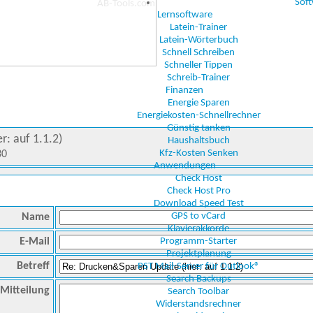
Sof
Lernsoftware
Latein-Trainer
Latein-Wörterbuch
Schnell Schreiben
Schneller Tippen
Schreib-Trainer
Finanzen
Energie Sparen
Energiekosten-Schnellrechner
Günstig tanken
: auf 1.1.2)
Haushaltsbuch
Kfz-Kosten Senken
30
Anwendungen
Check Host
Check Host Pro
Download Speed Test
GPS to vCard
Name
Klavierakkorde
E-Mail
Programm-Starter
Projektplanung
Betreff
PST Mail-Server für Outlook®
Search Backups
Mitteilung
Search Toolbar
Widerstandsrechner