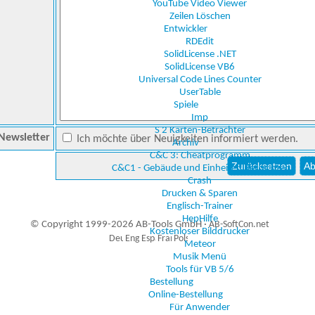
YouTube Video Viewer
Zeilen Löschen
Entwickler
RDEdit
SolidLicense .NET
SolidLicense VB6
Universal Code Lines Counter
UserTable
Spiele
Imp
S 2 Karten-Betrachter
Newsletter
Ich möchte über Neuigkeiten informiert werden.
Archiv
C&C 3: Cheatprogramm
C&C1 - Gebäude und Einheiten Betrachter
Crash
Drucken & Sparen
Englisch-Trainer
HepHilfe
© Copyright 1999-2026 AB-Tools GmbH ·
AB-SoftCon.net
Kostenloser Bilddrucker
Meteor
Musik Menü
Tools für VB 5/6
1
Auxiliary supplies
Bestellung
Online-Bestellung
Für Anwender