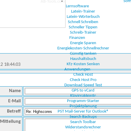
Sof
Lernsoftware
Latein-Trainer
Latein-Wörterbuch
Schnell Schreiben
Schneller Tippen
Schreib-Trainer
Finanzen
Energie Sparen
Energiekosten-Schnellrechner
Günstig tanken
Haushaltsbuch
Kfz-Kosten Senken
12 18:44:03
Anwendungen
Check Host
Check Host Pro
Download Speed Test
GPS to vCard
Name
Klavierakkorde
E-Mail
Programm-Starter
Projektplanung
Betreff
PST Mail-Server für Outlook®
Search Backups
Mitteilung
Search Toolbar
Widerstandsrechner