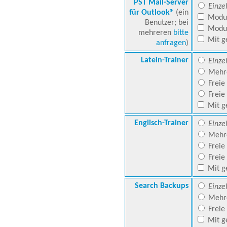
PST Mail-Server
Einze
für Outlook®
(ein
Modul
Benutzer; bei
Modul
mehreren
bitte
Mit g
anfragen
)
Latein-Trainer
Einze
Mehre
Freie 
Freie
Mit g
Englisch-Trainer
Einze
Mehre
Freie 
Freie
Mit g
Search Backups
Einze
Mehre
Freie
Mit g