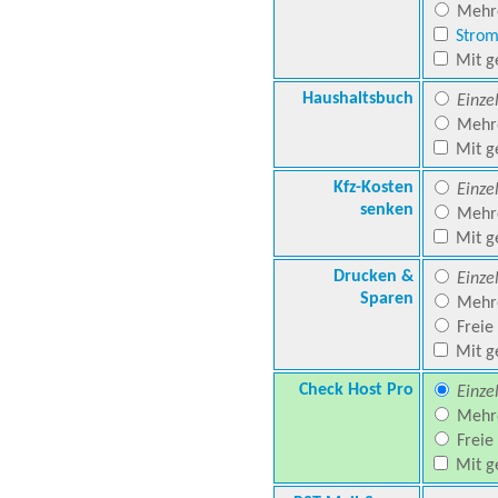
Mehre
Stro
Mit g
Haushaltsbuch
Einze
Mehre
Mit g
Kfz-Kosten
Einze
senken
Mehre
Mit g
Drucken &
Einze
Sparen
Mehre
Freie
Mit g
Check Host Pro
Einze
Mehre
Freie
Mit g