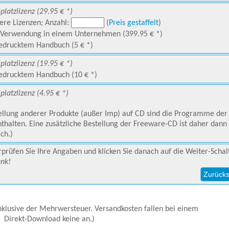
lplatzlizenz (29.95 € *)
re Lizenzen; Anzahl:
(
Preis gestaffelt
)
 Verwendung in einem Unternehmen (399.95 € *)
edrucktem Handbuch (5 € *)
lplatzlizenz (19.95 € *)
edrucktem Handbuch (10 € *)
platzlizenz (4.95 € *)
tellung anderer Produkte (außer Imp) auf CD sind die Programme de
nthalten. Eine zusätzliche Bestellung der Freeware-CD ist daher dann 
ich.)
rprüfen Sie Ihre Angaben und klicken Sie danach auf die Weiter-Schal
ank!
 inklusive der Mehrwersteuer. Versandkosten fallen bei einem
Direkt-Download keine an.)