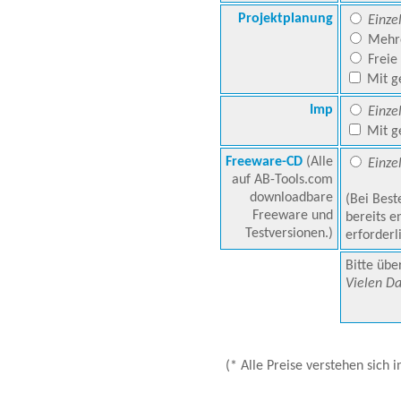
Projektplanung
Einze
Mehre
Freie
Mit g
Imp
Einze
Mit g
Freeware-CD
(Alle
Einzel
auf AB-Tools.com
downloadbare
(Bei Bes
Freeware und
bereits e
Testversionen.)
erforderl
Bitte übe
Vielen D
(* Alle Preise verstehen sich