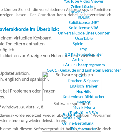
YouTube Video Viewer
Zeilen Löschen
 können Sie sich die verschiedenen Akkorde sowie Tonleitern
Entwickler
nzeigen lassen. Der Grundton kann dabei selbstverständlich
RDEdit
SolidLicense .NET
SolidLicense VB6
avierakkorde im Überblick:
Universal Code Lines Counter
 einem virtuellen Keyboard.
UserTable
ie Tonleitern enthalten.
Spiele
Imp
möglich.
S 2 Karten-Betrachter
ichkeiten zur Anzeige von Noten auf dem virtuellen
Archiv
C&C 3: Cheatprogramm
C&C1 - Gebäude und Einheiten Betrachter
pdatefunktion.
Crash
h, englisch und spanisch).
Drucken & Sparen
Englisch-Trainer
rt bei Problemen oder Fragen.
HepHilfe
os.
Kostenloser Bilddrucker
Meteor
Software speichern
 Windows XP, Vista, 7, 8.
Musik Menü
Tools für VB 5/6
Schritt 1
lavierakkorde jederzeit wieder über die Funktion "Programm
Bestellung
ystemsteuerung wieder deinstallieren.
Online-Bestellung
Für Anwender
robleme mit diesem Softwareprodukt haben, schauen Sie doch