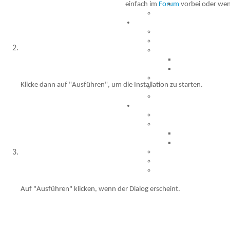
einfach im
Forum
vorbei oder wen
Besucher seit 20.09.1999: 1945323
Klicke dann auf "Ausführen", um die Installation zu starten.
Auf "Ausführen" klicken, wenn der Dialog erscheint.