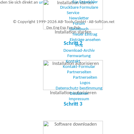
Für Entwickler
den Sie sich direkt an
uns
.
Druckbare Formulare
Service
Newsletter
© Copyright 1999-2026 AB-Tools GmbH ·
AB-SoftCon.net
Forum
Gästebuch
Installation starten
Neuer Eintrag
Einträge ansehen
8
Auxiliary supplies
Schritt 2
Blog
Download-Archiv
Fernwartung
Kontakt
Kontakt-Formular
Partnerseiten
Partnerseiten
Logos
Datenschutz-bestimmung
Installation autorisieren
Disclaimer
Impressum
Schritt 3