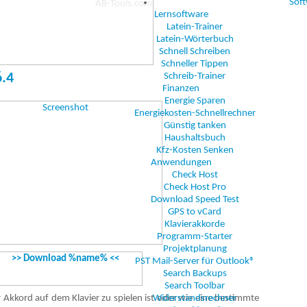
Sof
Lernsoftware
Latein-Trainer
Latein-Wörterbuch
Schnell Schreiben
Schneller Tippen
6.4
Schreib-Trainer
Finanzen
Energie Sparen
Energiekosten-Schnellrechner
Günstig tanken
Haushaltsbuch
Kfz-Kosten Senken
Anwendungen
Check Host
Check Host Pro
Download Speed Test
GPS to vCard
Klavierakkorde
Programm-Starter
Projektplanung
PST Mail-Server für Outlook®
Search Backups
Search Toolbar
r Akkord auf dem Klavier zu spielen ist oder wie eine bestimmte
Widerstandsrechner