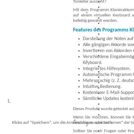
Tonleiter aussieht?
Mit dem Programm Klavierakkorde
auf einem virtuellen Keyboard a
beliebig gewählt werden.
Features des Programms Kl
Darstellung der Noten auf
Alle gängigen Akkorde sow
Invertieren von Akkorden 
Verschiedene Eingabemögl
Keyboard.
Integriertes Hilfesystem.
Automatische Programm-U
Mehrsprachig (z. Z. deutsc
Intuitive Bedienung.
Kostenloser E-Mail-Suppo
Sämtliche Updates kostenl
Dieses Produkt wurde getestet auf
Wenn Sie möchten, können Sie K
Klicke auf "Speichern", um die Anwendung zu speichern.
hinzufügen oder entfernen" der S
Sollten Sie noch Fragen oder P