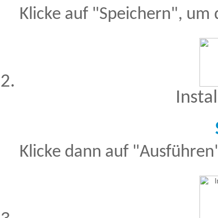
Klicke auf "Speichern", um
Besucher seit 20.09.1999: 19424426
A
Insta
Klicke dann auf "Ausführen",