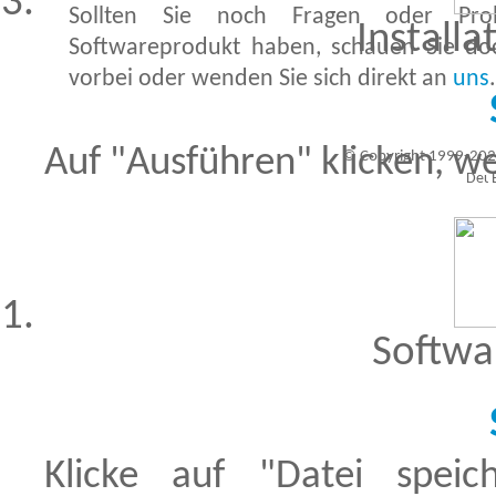
Sollten Sie noch Fragen oder Pr
Installa
Softwareprodukt haben, schauen Sie d
vorbei oder wenden Sie sich direkt an
uns
.
Auf "Ausführen" klicken, we
© Copyright 1999-202
Besucher seit 20.09.1999: 19430373
A
Softwa
Klicke auf "Datei spe