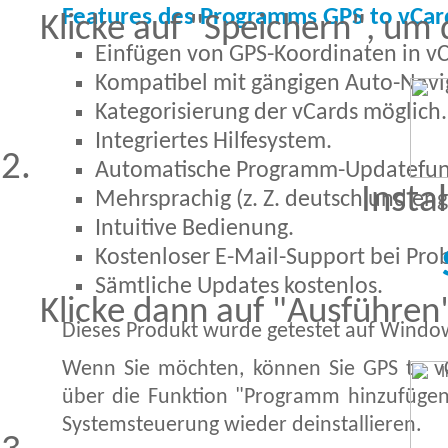
Features des Programms GPS to vCard
Klicke auf "Speichern", um
Einfügen von GPS-Koordinaten in vC
Kompatibel mit gängigen Auto-Navi
Kategorisierung der vCards möglich.
Integriertes Hilfesystem.
Automatische Programm-Updatefun
Insta
Mehrsprachig (z. Z. deutsch und engl
Intuitive Bedienung.
Kostenloser E-Mail-Support bei Pro
Sämtliche Updates kostenlos.
Klicke dann auf "Ausführen",
Dieses Produkt wurde getestet auf Windows 
Wenn Sie möchten, können Sie GPS to vC
über die Funktion "Programm hinzufügen
Systemsteuerung wieder deinstallieren.