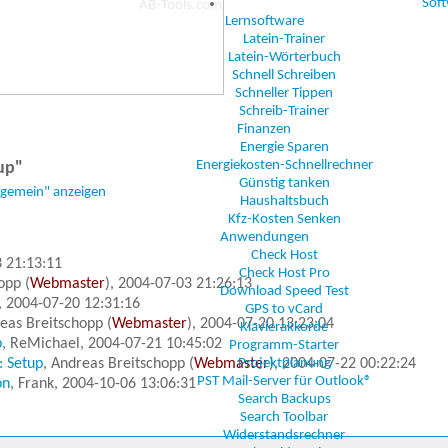
Sof
Lernsoftware
Latein-Trainer
Latein-Wörterbuch
Schnell Schreiben
Schneller Tippen
Schreib-Trainer
Finanzen
Energie Sparen
Energiekosten-Schnellrechner
up"
Günstig tanken
lgemein" anzeigen
Haushaltsbuch
Kfz-Kosten Senken
Anwendungen
Check Host
3 21:13:11
Check Host Pro
opp (
Webmaster
), 2004-07-03 21:26:13
Download Speed Test
, 2004-07-20 12:31:16
GPS to vCard
reas Breitschopp (
Webmaster
), 2004-07-20 13:23:04
Klavierakkorde
p
, ReMichael, 2004-07-21 10:45:02
Programm-Starter
: Setup
, Andreas Breitschopp (
Webmaster
Projektplanung
), 2004-07-22 00:22:24
PST Mail-Server für Outlook®
on
, Frank, 2004-10-06 13:06:31
Search Backups
Search Toolbar
Widerstandsrechner