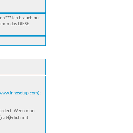
n??? Ich brauch nur
gramm das DIESE
/www.innosetup.com);
rfordert. Wenn man
(nat�rlich mit