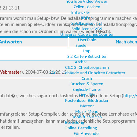
YouTube Video Viewer
Zeilen Löschen
3 21:13:11
Entwickler
RDEdit
gramm womit man Setup- bzw. Deinstallationsprogramme machen kan
SolidLicense .NET
eien in einen Spiele-Ordner reinkopiert und ein Deinstallationspro
SolidLicense VB6
teinen die schon im Ordner drinn waren) wieder l�scht.
Universal Code Lines Counter
UserTable
Antworten
Nach oben
Spiele
Imp
S 2 Karten-Betrachter
Archiv
C&C 3: Cheatprogramm
Webmaster
), 2004-07-03 21:26:13
C&C1 - Gebäude und Einheiten Betrachter
Crash
Drucken & Sparen
Englisch-Trainer
HepHilfe
l daf�r, welches sogar noch kostenlos ist, w�re Inno Setup (
http:/
Kostenloser Bilddrucker
Meteor
Musik Menü
r umfangreicher Setup-Compiler, der schon eine gewisse Lernphase e
Tools für VB 5/6
t hat damit umzugehen, kann man jedes erdenkliche Setupprogramm 
Bestellung
 erstellen.
Online-Bestellung
Für Anwender