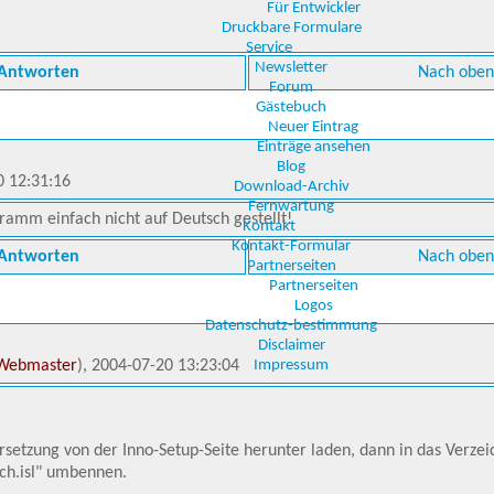
Für Entwickler
Druckbare Formulare
Service
Newsletter
Antworten
Nach oben
Forum
Gästebuch
Neuer Eintrag
Einträge ansehen
Blog
0 12:31:16
Download-Archiv
Fernwartung
amm einfach nicht auf Deutsch gestellt!
Kontakt
Kontakt-Formular
Antworten
Nach oben
Partnerseiten
Partnerseiten
Logos
Datenschutz-bestimmung
Disclaimer
Webmaster
), 2004-07-20 13:23:04
Impressum
setzung von der Inno-Setup-Seite herunter laden, dann in das Verzei
sch.isl" umbennen.