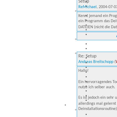
Setup
ReMichael
, 2004-07-0
Kennt jemand ein Pro
ein Programm das Deit
DATEIEN (nicht die Da
Re: Setup
Andreas Breitschopp
(
Hallo!
Ein hervorragendes Too
nutze ich selber auch.
Es ist jedoch ein seh
allerdings mal gelern
Deinstallationsroutine)