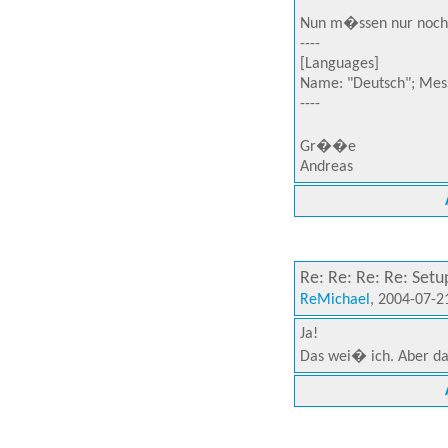
Nun m�ssen nur noch f
----
[Languages]
Name: "Deutsch"; Messa
----
Gr��e
Andreas
Re: Re: Re: Re: Setu
ReMichael
, 2004-07-2
Ja!
Das wei� ich. Aber da