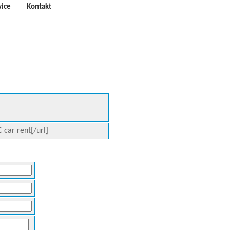
vice
Kontakt
 car rent[/url]