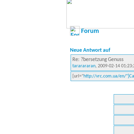
Forum
Neue Antwort auf
Re: ?bersetzung Genuss
tararararan
, 2009-02-14 01:23:
[url="
http://vrc.com.ua/en/"]C