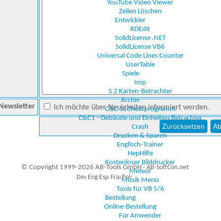
YouTube Video Viewer
Zeilen Löschen
Entwickler
RDEdit
SolidLicense .NET
SolidLicense VB6
Universal Code Lines Counter
UserTable
Spiele
Imp
S 2 Karten-Betrachter
Archiv
Newsletter
Ich möchte über Neuigkeiten informiert werden.
C&C 3: Cheatprogramm
C&C1 - Gebäude und Einheiten Betrachter
Crash
Drucken & Sparen
Englisch-Trainer
HepHilfe
Kostenloser Bilddrucker
© Copyright 1999-2026 AB-Tools GmbH ·
AB-SoftCon.net
Meteor
Musik Menü
Tools für VB 5/6
Bestellung
3
Auxiliary supplies
Online-Bestellung
Für Anwender