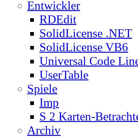
Entwickler
RDEdit
SolidLicense .NET
SolidLicense VB6
Universal Code Lin
UserTable
Spiele
Imp
S 2 Karten-Betracht
Archiv