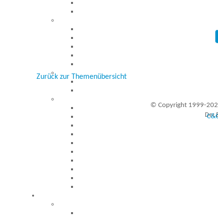
Zurück zur Themenübersicht
© Copyright 1999-202
C&C
Besucher seit 20.09.1999: 19453333
A