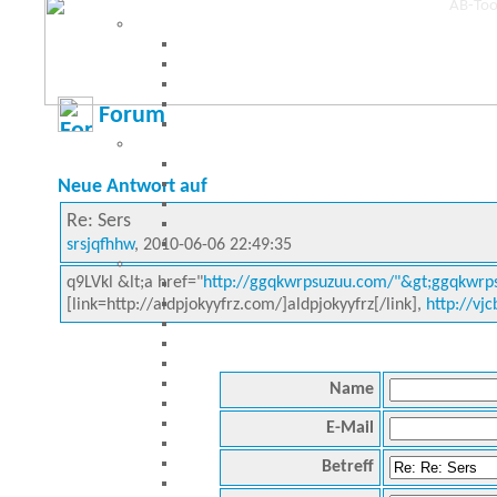
Forum
Neue Antwort auf
Re: Sers
srsjqfhhw
, 2010-06-06 22:49:35
q9LVkl &lt;a href="
http://ggqkwrpsuzuu.com/"&gt;ggqkwrps
[link=http://aldpjokyyfrz.com/]aldpjokyyfrz[/link],
http://vj
Name
E-Mail
Betreff