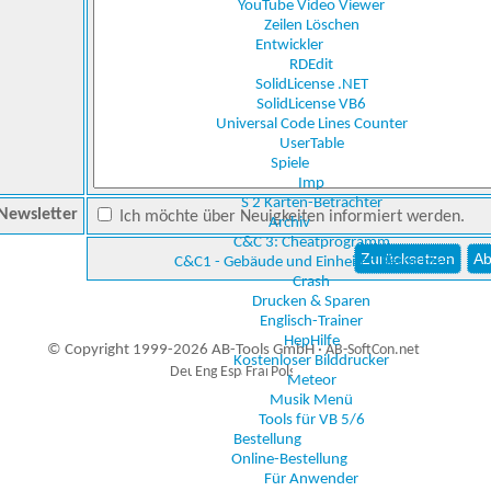
YouTube Video Viewer
Zeilen Löschen
Entwickler
RDEdit
SolidLicense .NET
SolidLicense VB6
Universal Code Lines Counter
UserTable
Spiele
Imp
S 2 Karten-Betrachter
Newsletter
Ich möchte über Neuigkeiten informiert werden.
Archiv
C&C 3: Cheatprogramm
C&C1 - Gebäude und Einheiten Betrachter
Crash
Drucken & Sparen
Englisch-Trainer
HepHilfe
© Copyright 1999-2026 AB-Tools GmbH ·
AB-SoftCon.net
Kostenloser Bilddrucker
Meteor
Musik Menü
Tools für VB 5/6
6
Auxiliary supplies
Bestellung
Online-Bestellung
Für Anwender