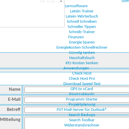
Sof
Lernsoftware
Latein-Trainer
Latein-Wörterbuch
Schnell Schreiben
Schneller Tippen
Schreib-Trainer
Finanzen
Energie Sparen
Energiekosten-Schnellrechner
Günstig tanken
Haushaltsbuch
Kfz-Kosten Senken
Anwendungen
Check Host
Check Host Pro
Download Speed Test
GPS to vCard
Name
Klavierakkorde
E-Mail
Programm-Starter
Projektplanung
Betreff
PST Mail-Server für Outlook®
Search Backups
Mitteilung
Search Toolbar
Widerstandsrechner