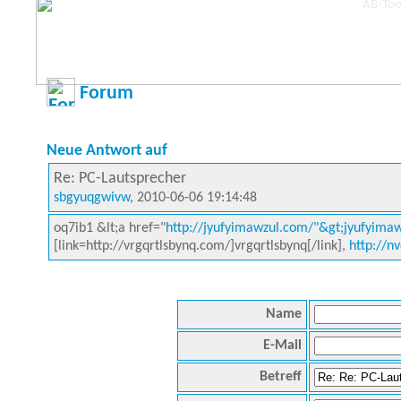
Forum
Neue Antwort auf
Re: PC-Lautsprecher
sbgyuqgwivw
, 2010-06-06 19:14:48
oq7ib1 &lt;a href="
http://jyufyimawzul.com/"&gt;jyufyimaw
[link=http://vrgqrtlsbynq.com/]vrgqrtlsbynq[/link],
http://n
Name
E-Mail
Betreff