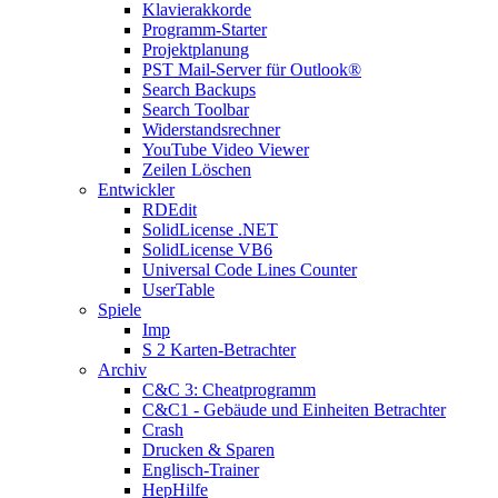
Klavierakkorde
Programm-Starter
Projektplanung
PST Mail-Server für Outlook®
Search Backups
Search Toolbar
Widerstandsrechner
YouTube Video Viewer
Zeilen Löschen
Entwickler
RDEdit
SolidLicense .NET
SolidLicense VB6
Universal Code Lines Counter
UserTable
Spiele
Imp
S 2 Karten-Betrachter
Archiv
C&C 3: Cheatprogramm
C&C1 - Gebäude und Einheiten Betrachter
Crash
Drucken & Sparen
Englisch-Trainer
HepHilfe