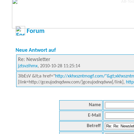
Forum
Neue Antwort auf
Re: Newsletter
jztsvzihmx
, 2010-10-28 11:25:14
3IbEsV &lt;a href="
http://xkhxszntmogf.com/"&gt;xkhxszntm
[link=http://gceujodnqdww.com/]gceujodnqdww[/link],
htt
Name
E-Mail
Betreff