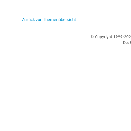
Zurück zur Themenübersicht
© Copyright 1999-202
Besucher seit 20.09.1999: 19442649
A