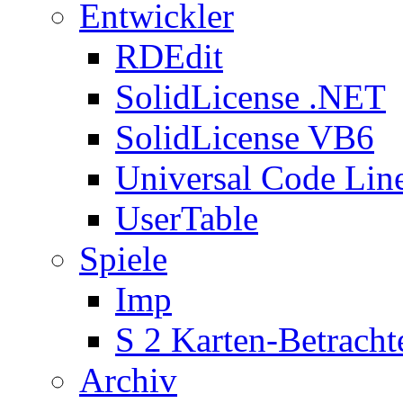
Entwickler
RDEdit
SolidLicense .NET
SolidLicense VB6
Universal Code Lin
UserTable
Spiele
Imp
S 2 Karten-Betracht
Archiv