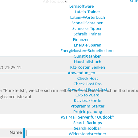
Sof
Lernsoftware
Latein-Trainer
Latein-Wörterbuch
Schnell Schreiben
Schneller Tippen
Schreib-Trainer
Finanzen
Energie Sparen
Energiekosten-Schnellrechner
Günstig tanken
Haushaltsbuch
Kfz-Kosten Senken
30 21:25:12
Anwendungen
Check Host
Check Host Pro
Download Speed Test
i "Punkte.lst", welche sich im selben Verzeichnis wie Schnelll schrei
GPS to vCard
ghscoreliste auf.
Klavierakkorde
Programm-Starter
Projektplanung
PST Mail-Server für Outlook®
Search Backups
Search Toolbar
Name
Widerstandsrechner