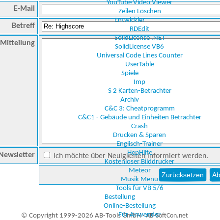
YouTube Video Viewer
E-Mail
Zeilen Löschen
Entwickler
Betreff
RDEdit
SolidLicense .NET
Mitteilung
SolidLicense VB6
Universal Code Lines Counter
UserTable
Spiele
Imp
S 2 Karten-Betrachter
Archiv
C&C 3: Cheatprogramm
C&C1 - Gebäude und Einheiten Betrachter
Crash
Drucken & Sparen
Englisch-Trainer
HepHilfe
Newsletter
Ich möchte über Neuigkeiten informiert werden.
Kostenloser Bilddrucker
Meteor
Musik Menü
Tools für VB 5/6
Bestellung
Online-Bestellung
Für Anwender
© Copyright 1999-2026 AB-Tools GmbH ·
AB-SoftCon.net