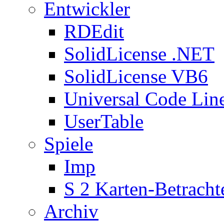
Entwickler
RDEdit
SolidLicense .NET
SolidLicense VB6
Universal Code Lin
UserTable
Spiele
Imp
S 2 Karten-Betracht
Archiv