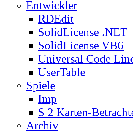
Entwickler
RDEdit
SolidLicense .NET
SolidLicense VB6
Universal Code Lin
UserTable
Spiele
Imp
S 2 Karten-Betracht
Archiv