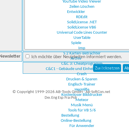
YouTube Video Viewer
Zeilen Löschen
Entwickler
RDEdit
SolidLicense .NET
SolidLicense VB6
Universal Code Lines Counter
UserTable
Spiele
Imp
S 2 Karten-Betrachter
Newsletter
Ich möchte über Neuigkeiten informiert werden.
Archiv
C&C 3: Cheatprogramm
C&C1 - Gebäude und Einheiten Betrachter
Crash
Drucken & Sparen
Englisch-Trainer
HepHilfe
© Copyright 1999-2026 AB-Tools GmbH ·
AB-SoftCon.net
Kostenloser Bilddrucker
Meteor
Musik Menü
Tools für VB 5/6
0
Auxiliary supplies
Bestellung
Online-Bestellung
Für Anwender