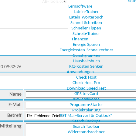
Sof
Lernsoftware
Latein-Trainer
Latein-Wörterbuch
Schnell Schreiben
Schneller Tippen
Schreib-Trainer
Finanzen
Energie Sparen
Energiekosten-Schnellrechner
Günstig tanken
Haushaltsbuch
Kfz-Kosten Senken
20 09:32:26
Anwendungen
Check Host
Check Host Pro
Download Speed Test
GPS to vCard
Name
Klavierakkorde
E-Mail
Programm-Starter
Projektplanung
Betreff
PST Mail-Server für Outlook®
Search Backups
Mitteilung
Search Toolbar
Widerstandsrechner