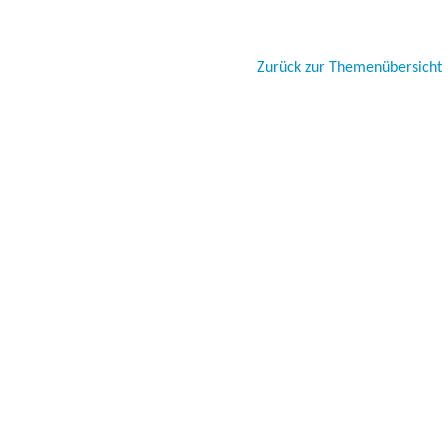
Zurück zur Themenübersicht
Besucher seit 20.09.1999: 1945154