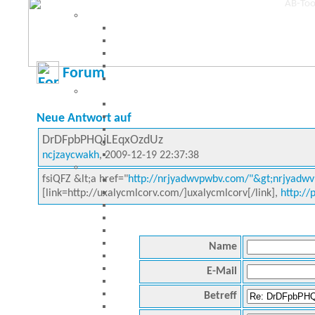
Forum
Neue Antwort auf
DrDFpbPHQjLEqxOzdUz
ncjzaycwakh
, 2009-12-19 22:37:38
fsiQFZ &lt;a href="
http://nrjyadwvpwbv.com/"&gt;nrjyadwv
[link=http://uxalycmlcorv.com/]uxalycmlcorv[/link],
http://
Name
E-Mail
Betreff