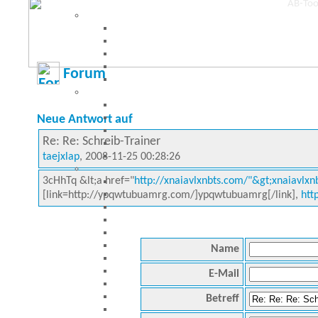
Forum
Neue Antwort auf
Re: Re: Schreib-Trainer
taejxlap
, 2008-11-25 00:28:26
3cHhTq &lt;a href="
http://xnaiavlxnbts.com/"&gt;xnaiavlxnb
[link=http://ypqwtubuamrg.com/]ypqwtubuamrg[/link],
htt
Name
E-Mail
Betreff