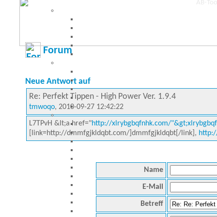
Forum
Neue Antwort auf
Re: Perfekt Tippen - High Power Ver. 1.9.4
tmwoqo
, 2010-09-27 12:42:22
L7TPvH &lt;a href="
http://xlrybgbqfnhk.com/"&gt;xlrybgbqf
[link=http://dmmfgjkldqbt.com/]dmmfgjkldqbt[/link],
http:
Name
E-Mail
Betreff