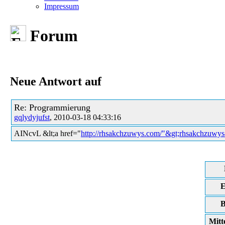
Impressum
Forum
Neue Antwort auf
Re: Programmierung
gqlydyjufst
, 2010-03-18 04:33:16
AINcvL &lt;a href="
http://rhsakchzuwys.com/"&gt;rhsakchzuwys&
E
B
Mitt