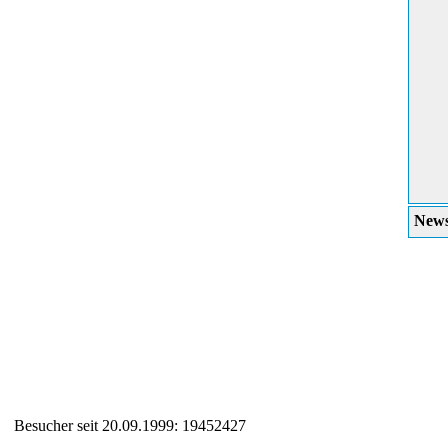
News
Besucher seit 20.09.1999: 19452427
Auxiliary supplies