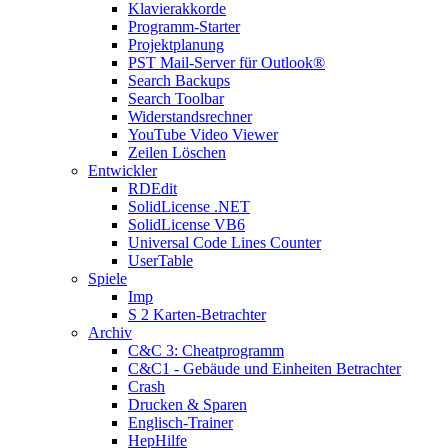
Klavierakkorde
Programm-Starter
Projektplanung
PST Mail-Server für Outlook®
Search Backups
Search Toolbar
Widerstandsrechner
YouTube Video Viewer
Zeilen Löschen
Entwickler
RDEdit
SolidLicense .NET
SolidLicense VB6
Universal Code Lines Counter
UserTable
Spiele
Imp
S 2 Karten-Betrachter
Archiv
C&C 3: Cheatprogramm
C&C1 - Gebäude und Einheiten Betrachter
Crash
Drucken & Sparen
Englisch-Trainer
HepHilfe