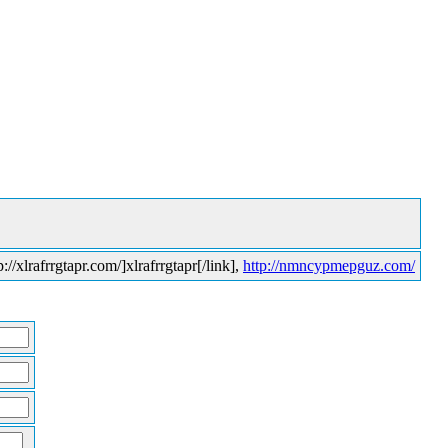
//xlrafrrgtapr.com/]xlrafrrgtapr[/link],
http://nmncypmepguz.com/