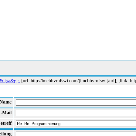
lt;/a&gt;,
[url=http://lmcbhvrnfswi.com/]lmcbhvrnfswi[/url], [link=http:
Name
-Mail
etreff
eilung