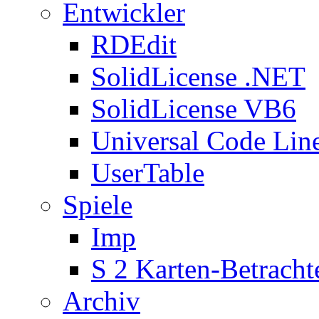
Entwickler
RDEdit
SolidLicense .NET
SolidLicense VB6
Universal Code Lin
UserTable
Spiele
Imp
S 2 Karten-Betracht
Archiv