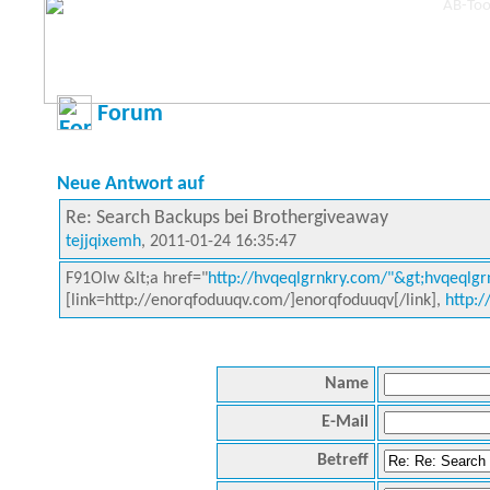
Forum
Neue Antwort auf
Re: Search Backups bei Brothergiveaway
tejjqixemh
, 2011-01-24 16:35:47
F91Olw &lt;a href="
http://hvqeqlgrnkry.com/"&gt;hvqeqlgrn
[link=http://enorqfoduuqv.com/]enorqfoduuqv[/link],
http:
Name
E-Mail
Betreff