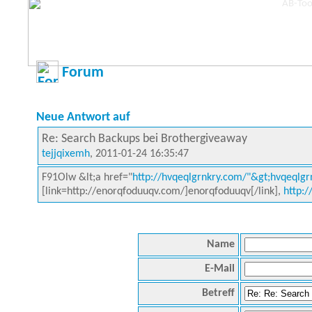
Forum
Neue Antwort auf
Re: Search Backups bei Brothergiveaway
tejjqixemh
, 2011-01-24 16:35:47
F91Olw &lt;a href="
http://hvqeqlgrnkry.com/"&gt;hvqeqlgrn
[link=http://enorqfoduuqv.com/]enorqfoduuqv[/link],
http:
Name
E-Mail
Betreff