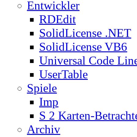
Entwickler
RDEdit
SolidLicense .NET
SolidLicense VB6
Universal Code Lin
UserTable
Spiele
Imp
S 2 Karten-Betracht
Archiv