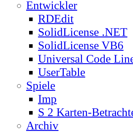
Entwickler
RDEdit
SolidLicense .NET
SolidLicense VB6
Universal Code Lin
UserTable
Spiele
Imp
S 2 Karten-Betracht
Archiv