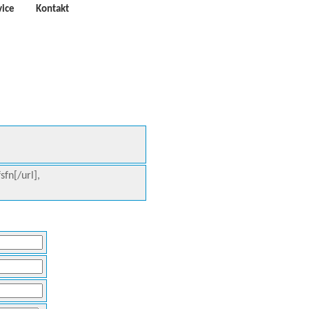
vice
Kontakt
sfn[/url],