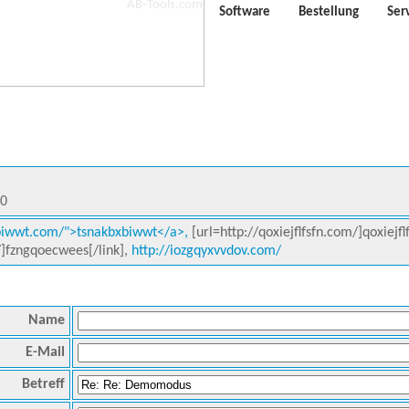
Software
Bestellung
Ser
10
xbiwwt.com/">tsnakbxbiwwt</a>,
[url=http://qoxiejflfsfn.com/]qoxiejflf
]fzngqoecwees[/link],
http://iozgqyxvvdov.com/
Name
E-Mail
Betreff