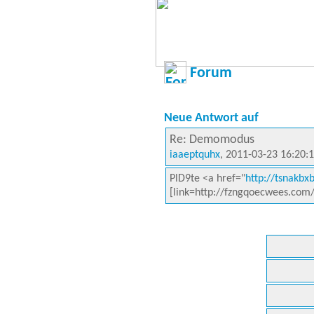
Forum
Neue Antwort auf
Re: Demomodus
iaaeptquhx
, 2011-03-23 16:20:
PlD9te <a href="
http://tsnakb
[link=http://fzngqoecwees.com/