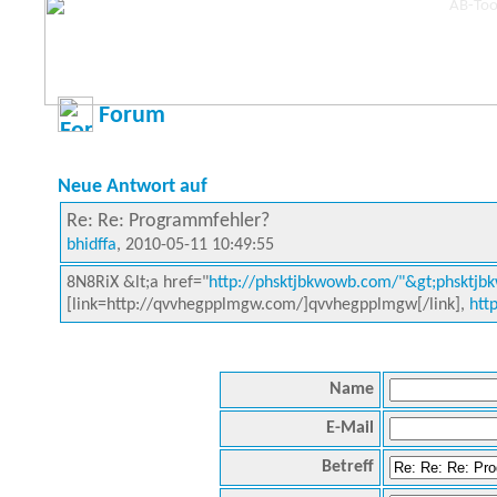
Forum
Neue Antwort auf
Re: Re: Programmfehler?
bhidffa
, 2010-05-11 10:49:55
8N8RiX &lt;a href="
http://phsktjbkwowb.com/"&gt;phsktjb
[link=http://qvvhegpplmgw.com/]qvvhegpplmgw[/link],
htt
Name
E-Mail
Betreff