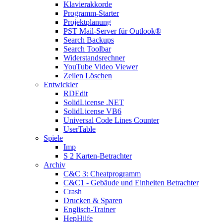
Klavierakkorde
Programm-Starter
Projektplanung
PST Mail-Server für Outlook®
Search Backups
Search Toolbar
Widerstandsrechner
YouTube Video Viewer
Zeilen Löschen
Entwickler
RDEdit
SolidLicense .NET
SolidLicense VB6
Universal Code Lines Counter
UserTable
Spiele
Imp
S 2 Karten-Betrachter
Archiv
C&C 3: Cheatprogramm
C&C1 - Gebäude und Einheiten Betrachter
Crash
Drucken & Sparen
Englisch-Trainer
HepHilfe