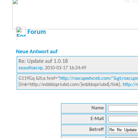
Forum
Neue Antwort auf
Re: Update auf 1.0.18
xsuusfoacvp
, 2010-03-17 16:24:49
G119Gq &lt;a href="
http://roxcupwtvceb.com/"&gt;roxcupw
[link=http://edzkbzpriubd.com/]edzkbzpriubd[/link],
http:/
Name
E-Mail
Betreff