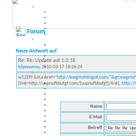
Forum
Neue Antwort auf
Re: Re: Update auf 1.0.18
tdyexwmw
, 2010-03-17 18:26:24
w12ZPJ &lt;a href="
http://ewgmvhtiogot.com/"&gt;ewgmvht
[link=http://uupnufbbufgf.com/]uupnufbbufgf[/link],
http:/
Name
E-Mail
Betreff