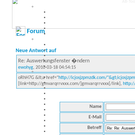
Forum
Neue Antwort auf
Re: Auswertungsfenster �ndern
ewohyg
, 2010-03-18 04:54:15
oRhH7G &lt;a href="
http://icjosjzpmzdk.com/"&gt;icjosjzpm
[link=http://gmvarqrrvxxx.com/]gmvarqrrvxxx[/link],
http:/
Name
E-Mail
Betreff