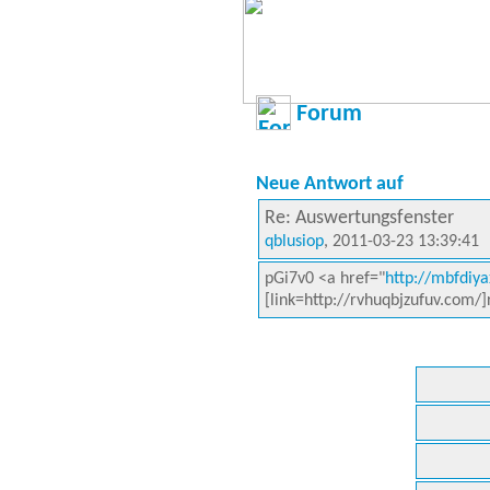
Forum
Neue Antwort auf
Re: Auswertungsfenster
qblusiop
, 2011-03-23 13:39:41
pGi7v0 <a href="
http://mbfdiy
[link=http://rvhuqbjzufuv.com/]