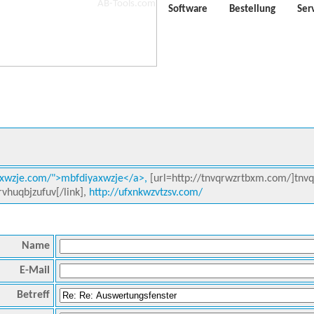
Software
Bestellung
Ser
axwzje.com/">mbfdiyaxwzje</a>,
[url=http://tnvqrwzrtbxm.com/]tnvq
rvhuqbjzufuv[/link],
http://ufxnkwzvtzsv.com/
Name
E-Mail
Betreff