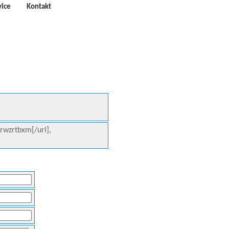
vice
Kontakt
rwzrtbxm[/url],