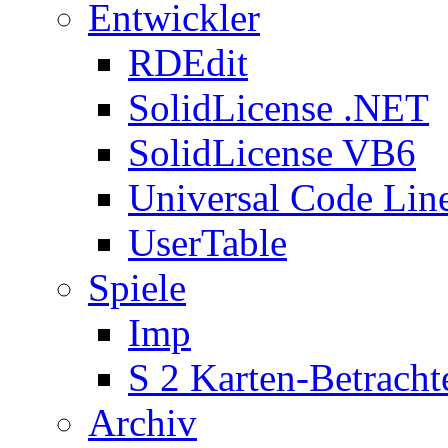
Entwickler
RDEdit
SolidLicense .NET
SolidLicense VB6
Universal Code Lin
UserTable
Spiele
Imp
S 2 Karten-Betracht
Archiv