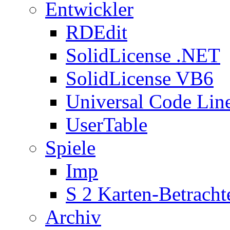
Entwickler
RDEdit
SolidLicense .NET
SolidLicense VB6
Universal Code Lin
UserTable
Spiele
Imp
S 2 Karten-Betracht
Archiv