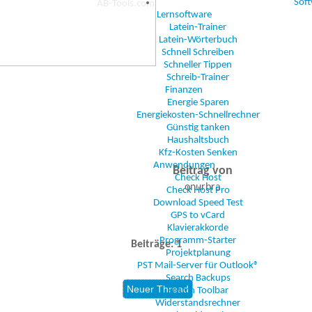
Sof
Lernsoftware
Latein-Trainer
Latein-Wörterbuch
Schnell Schreiben
Schneller Tippen
Schreib-Trainer
Finanzen
Energie Sparen
Energiekosten-Schnellrechner
Günstig tanken
Haushaltsbuch
Kfz-Kosten Senken
Anwendungen
Beitrag von
Check Host
onurbra
Check Host Pro
Download Speed Test
GPS to vCard
Klavierakkorde
Programm-Starter
Beiträge: 1
Projektplanung
PST Mail-Server für Outlook®
Search Backups
Search Toolbar
Widerstandsrechner