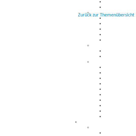
Zurück zur Themenübersicht
Besucher seit 20.09.1999: 1945333