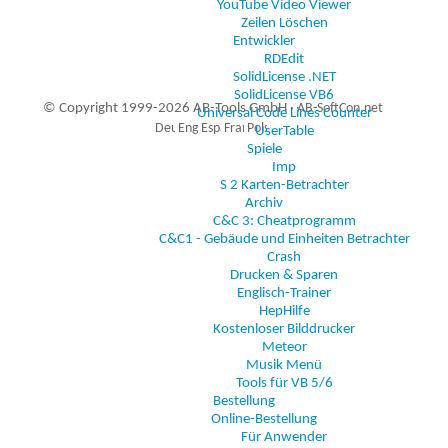
YouTube Video Viewer
Zeilen Löschen
Entwickler
RDEdit
SolidLicense .NET
SolidLicense VB6
© Copyright 1999-2026 AB-Tools GmbH ·
AB-SoftCon.net
Universal Code Lines Counter
UserTable
Spiele
Imp
8
Auxiliary supplies
S 2 Karten-Betrachter
Archiv
C&C 3: Cheatprogramm
C&C1 - Gebäude und Einheiten Betrachter
Crash
Drucken & Sparen
Englisch-Trainer
HepHilfe
Kostenloser Bilddrucker
Meteor
Musik Menü
Tools für VB 5/6
Bestellung
Online-Bestellung
Für Anwender