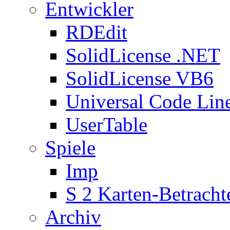
Entwickler
RDEdit
SolidLicense .NET
SolidLicense VB6
Universal Code Lin
UserTable
Spiele
Imp
S 2 Karten-Betracht
Archiv