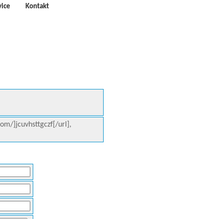
vice
Kontakt
com/]jcuvhsttgczf[/url],