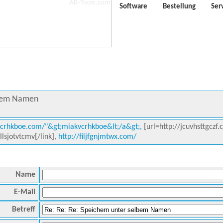
Software
Bestellung
Ser
lbem Namen
vcrhkboe.com/"&gt;miakvcrhkboe&lt;/a&gt;,
[url=http://jcuvhsttgczf.
llsjotvtcmv[/link],
http://filjfgnjmtwx.com/
Name
E-Mail
Betreff