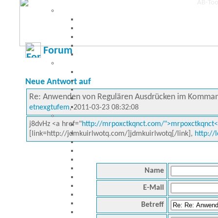
Forum
Neue Antwort auf
Re: Anwenden von Regulären Ausdrücken im Komma
etnexgtufem
, 2011-03-23 08:32:08
j8dvHz <a href="
http://mrpoxctkqnct.com/">mrpoxctkqnct<
[link=http://jdmkuirlwotq.com/]jdmkuirlwotq[/link],
http://
Name
E-Mail
Betreff