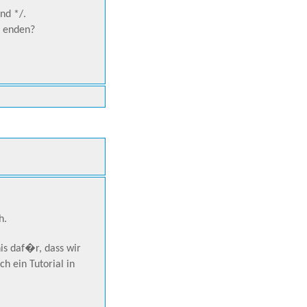
nd */.
/ enden?
h.
is daf�r, dass wir
h ein Tutorial in