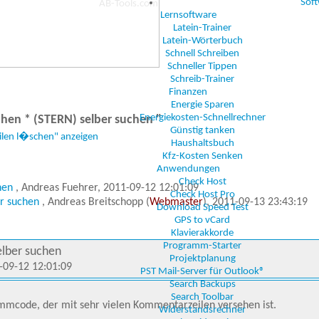
Sof
Lernsoftware
Latein-Trainer
Latein-Wörterbuch
Schnell Schreiben
Schneller Tippen
Schreib-Trainer
Finanzen
Energie Sparen
Energiekosten-Schnellrechner
en * (STERN) selber suchen "
Günstig tanken
ilen l�schen" anzeigen
Haushaltsbuch
Kfz-Kosten Senken
Anwendungen
Check Host
chen
, Andreas Fuehrer, 2011-09-12 12:01:09
Check Host Pro
er suchen
, Andreas Breitschopp (
Webmaster
), 2011-09-13 23:43:19
Download Speed Test
GPS to vCard
Klavierakkorde
Programm-Starter
elber suchen
Projektplanung
-09-12 12:01:09
PST Mail-Server für Outlook®
Search Backups
Search Toolbar
mmcode, der mit sehr vielen Kommentarzeilen versehen ist.
Widerstandsrechner