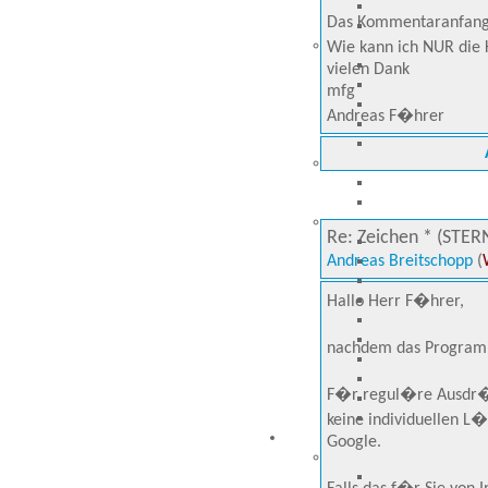
Das Kommentaranfangze
Wie kann ich NUR die 
vielen Dank
mfg
Andreas F�hrer
Re: Zeichen * (STER
Andreas Breitschopp
(
Hallo Herr F�hrer,
nachdem das Programm
F�r regul�re Ausdr�ck
keine individuellen L�
Google.