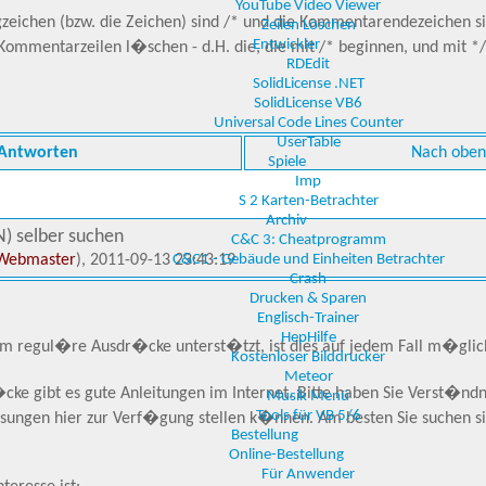
YouTube Video Viewer
ichen (bzw. die Zeichen) sind /* und die Kommentarendezeichen si
Zeilen Löschen
Entwickler
Kommentarzeilen l�schen - d.H. die, die mit /* beginnen, und mit *
RDEdit
SolidLicense .NET
SolidLicense VB6
Universal Code Lines Counter
UserTable
Antworten
Nach oben
Spiele
Imp
S 2 Karten-Betrachter
Archiv
N) selber suchen
C&C 3: Cheatprogramm
Webmaster
), 2011-09-13 23:43:19
C&C1 - Gebäude und Einheiten Betrachter
Crash
Drucken & Sparen
Englisch-Trainer
HepHilfe
 regul�re Ausdr�cke unterst�tzt, ist dies auf jedem Fall m�glic
Kostenloser Bilddrucker
Meteor
e gibt es gute Anleitungen im Internet. Bitte haben Sie Verst�ndn
Musik Menü
Tools für VB 5/6
sungen hier zur Verf�gung stellen k�nnen. Am besten Sie suchen sic
Bestellung
Online-Bestellung
Für Anwender