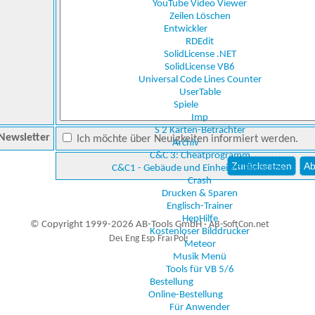
YouTube Video Viewer
Zeilen Löschen
Entwickler
RDEdit
SolidLicense .NET
SolidLicense VB6
Universal Code Lines Counter
UserTable
Spiele
Imp
S 2 Karten-Betrachter
Newsletter
Ich möchte über Neuigkeiten informiert werden.
Archiv
C&C 3: Cheatprogramm
C&C1 - Gebäude und Einheiten Betrachter
Crash
Drucken & Sparen
Englisch-Trainer
HepHilfe
© Copyright 1999-2026 AB-Tools GmbH ·
AB-SoftCon.net
Kostenloser Bilddrucker
Meteor
Musik Menü
Tools für VB 5/6
0
Auxiliary supplies
Bestellung
Online-Bestellung
Für Anwender