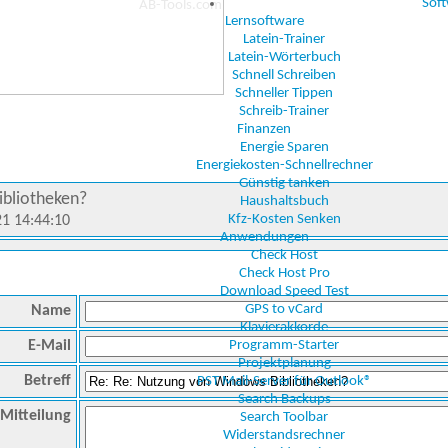
Sof
Lernsoftware
Latein-Trainer
Latein-Wörterbuch
Schnell Schreiben
Schneller Tippen
Schreib-Trainer
Finanzen
Energie Sparen
Energiekosten-Schnellrechner
Günstig tanken
bliotheken?
Haushaltsbuch
Kfz-Kosten Senken
21 14:44:10
Anwendungen
Check Host
Check Host Pro
Download Speed Test
GPS to vCard
Name
Klavierakkorde
E-Mail
Programm-Starter
Projektplanung
Betreff
PST Mail-Server für Outlook®
Search Backups
Mitteilung
Search Toolbar
Widerstandsrechner